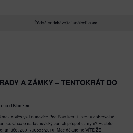
Žádné nadcházející události akce.
RADY A ZÁMKY – TENTOKRÁT DO
ce pod Blaníkem
 zámek v Městys Louňovice Pod Blaníkem 1. srpna dobrovolné
ámku. Chcete na louňovický zámek přispět už nyní? Pošlete
arentní účet 2601706585/2010. Moc děkujeme VÍTE ŽE: