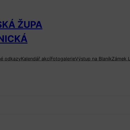
SKÁ ŽUPA
NICKÁ
né odkazy
Kalendář akcí
Fotogalerie
Výstup na Blaník
Zámek L