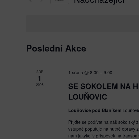
HLEDÁNÍ
Akce
by
Vyberte
A
Keyword.
datum.
ZOBRAZENÍ
AKCE
Poslední Akce
SRP
1 srpna @ 8:00
–
9:00
1
SE SOKOLEM NA H
2026
LOUŇOVIC
Louňovice pod Blaníkem
Louňovi
Přijďte se podívat na náš sokolský
vstupné poputuje na nutné opravy z
nám jakýkoliv příspěvek na transp