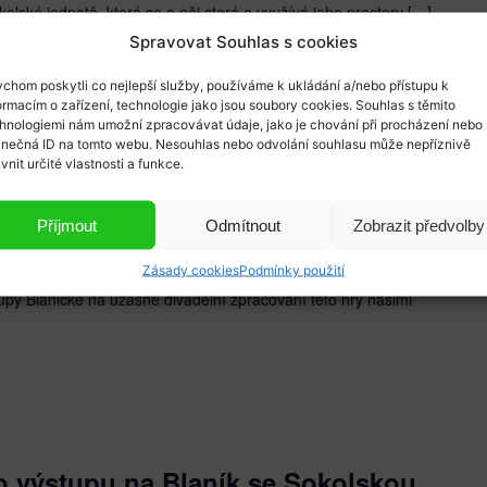
olské jednotě, která se o něj stará a využívá jeho prostory […]
Spravovat Souhlas s cookies
chom poskytli co nejlepší služby, používáme k ukládání a/nebo přístupu k
ormacím o zařízení, technologie jako jsou soubory cookies. Souhlas s těmito
hnologiemi nám umožní zpracovávat údaje, jako je chování při procházení nebo
 Cimrmana- České nebe (Dobrovolný
inečná ID na tomto webu. Nesouhlas nebo odvolání souhlasu může nepříznivě
níci ze Sokol Louňovice pod
ivnit určité vlastnosti a funkce.
Příjmout
Odmítnout
Zobrazit předvolby
94, Votice
Zásady cookies
Podmínky použití
py Blanické na úžasné divadelní zpracování této hry našimi
m.
ho výstupu na Blaník se Sokolskou