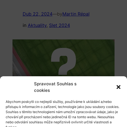
Dub 22, 2024
—
by
Martin Répal
in
Aktuality
, 
Slet 2024
Spravovat Souhlas s
cookies
Abychom poskytli co nejlepší služby, používáme k ukládání a/nebo
Známý herec, režisér, bavič,
přístupu k informacím o zařízení, technologie jako jsou soubory cookies.
moderátor a taky hlavně sokol posílá
Souhlas s těmito technologiemi nám umožní zpracovávat údaje, jako je
chování při procházení nebo jedinečná ID na tomto webu. Nesouhlas
zdravici a pozvání, tak se podívejte
nebo odvolání souhlasu může nepříznivě ovlivnit určité vlastnosti a
a taky vyrazte 15.6.2024 do Votic…