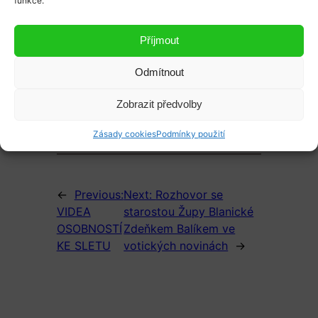
funkce.
Příjmout
Odmítnout
Zobrazit předvolby
Zásady cookies
Podmínky použití
←
Previous:
Next:
Rozhovor se
VIDEA
starostou Župy Blanické
OSOBNOSTÍ
Zdeňkem Balíkem ve
KE SLETU
votických novinách
→