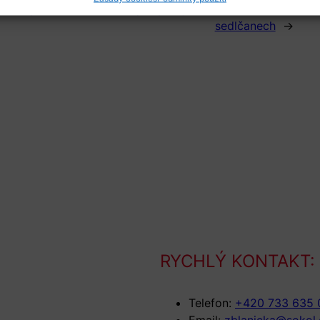
okola poříčí nad sázavou podporuje
Next:
Gondíci na sl
sedlčanech
→
RYCHLÝ KONTAKT:
Telefon:
+420 733 635 
Email:
zblanicka@sokol.