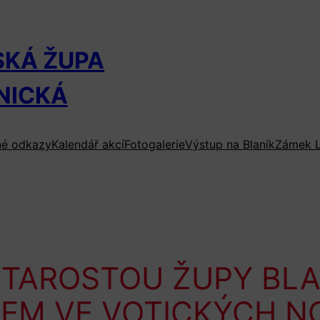
SKÁ ŽUPA
NICKÁ
né odkazy
Kalendář akcí
Fotogalerie
Výstup na Blaník
Zámek L
STAROSTOU ŽUPY BLA
KEM VE VOTICKÝCH N