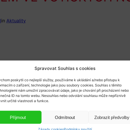
l
in
Aktuality
Spravovat Souhlas s cookies
chom poskytli co nejlepší služby, používáme k ukládání a/nebo přístupu k
ormacím o zařízení, technologie jako jsou soubory cookies. Souhlas s těmito
hnologiemi nám umožní zpracovávat údaje, jako je chování při procházení nebo
inečná ID na tomto webu. Nesouhlas nebo odvolání souhlasu může nepříznivě
ivnit určité vlastnosti a funkce.
Příjmout
Odmítnout
Zobrazit předvolby
Zásady cookies
Podmínky použití