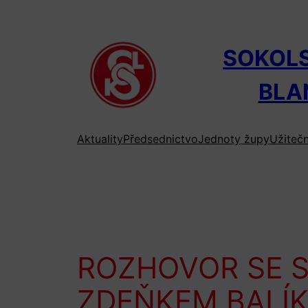
Přeskočit
na
obsah
SOKOL
BLA
Aktuality
Předsednictvo
Jednoty župy
Užiteč
ROZHOVOR SE 
ZDEŇKEM BALÍ