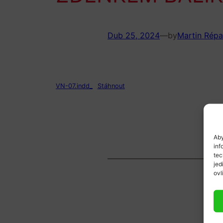
Dub 25, 2024
—
by
Martin Répa
VN-07.indd_
Stáhnout
Aby
inf
tec
jed
ovl