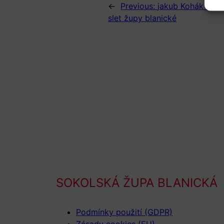
←
Previous:
jakub Kohák ze s
slet župy blanické
SOKOLSKÁ ŽUPA BLANICKÁ
Podmínky použití (GDPR)
Zásady cookies (EU)